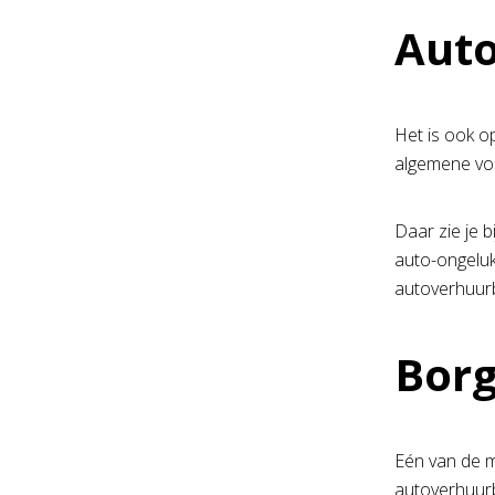
Aut
Het is ook 
algemene voo
Daar zie je b
auto-ongeluk
autoverhuurb
Bor
Eén van de m
autoverhuurb