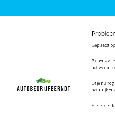
Problee
Geplaatst o
Binnenkort e
autoverhuure
Of je nu nog
natuurlijk e
Hier is een l