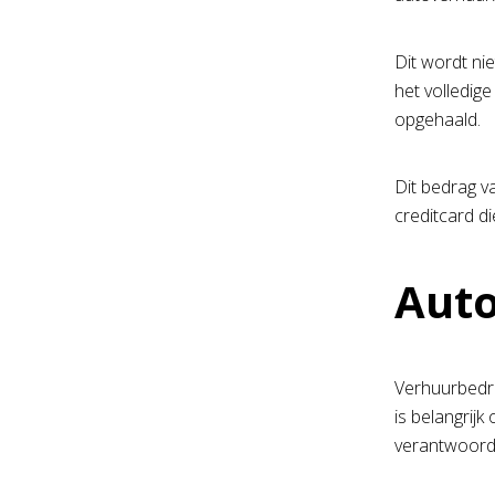
Dit wordt ni
het volledig
opgehaald.
Dit bedrag va
creditcard d
Auto
Verhuurbedrij
is belangrij
verantwoorde