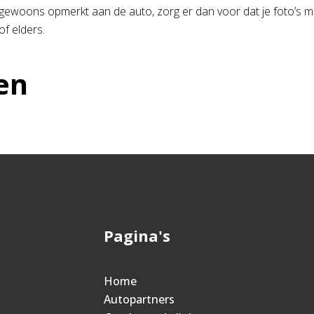
ongewoons opmerkt aan de auto, zorg er dan voor dat je foto’s 
of elders.
en
Pagina's
Home
Autopartners