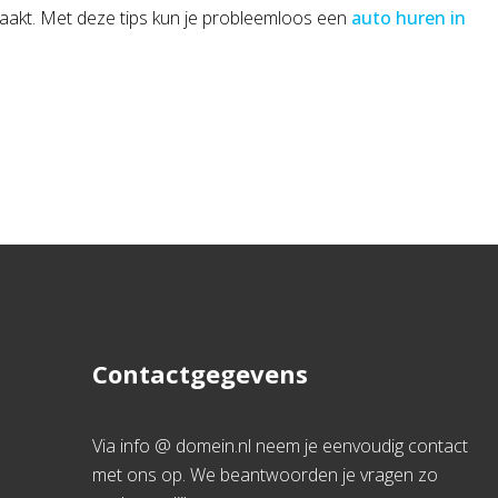
maakt. Met deze tips kun je probleemloos een
auto huren in
Contactgegevens
Via info @ domein.nl neem je eenvoudig contact
met ons op. We beantwoorden je vragen zo