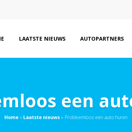
E
LAATSTE NIEUWS
AUTOPARTNERS
emloos een aut
Home
»
Laatste nieuws
»
Probleemloos een auto huren